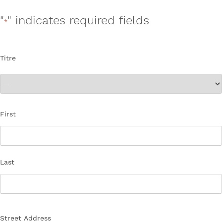
"
" indicates required fields
*
Titre
Nom
First
*
Last
Adresse
Street Address