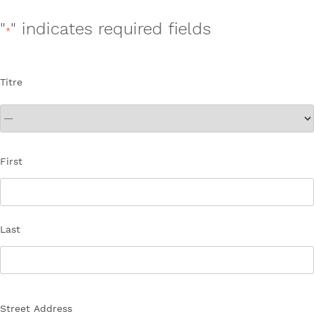
"
" indicates required fields
*
Titre
Nom
First
*
Last
Adresse
Street Address