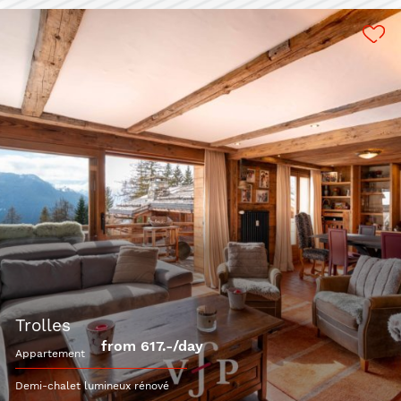
trolles
from 617.-/day
appartement
Demi-chalet lumineux rénové