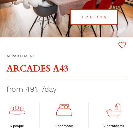
+ PICTURES
APPARTEMENT
ARCADES A43
from 491.-/day
6 people
3 bedrooms
2 bathrooms