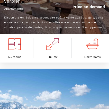
verbier
Price on demand
apartamento
Disponible en résidence secondaire et à la vente aux étrangers, cette
nouvelle construction de standing offre une occasion unique avec sa
situation proche du centre, dans un quartier en plein développement.
Le duplex en attique de 5.5 pièces bénéficiera d'une surface de 286
m2 avec en plus un SPA privé de 94 m2 !Voici sa distribution : 1er
niveau :Hall d'entrée avec ascenseurPièce à vivre avec séjour, cuisine
équipée et espace repas3 chambres à coucher en suite avec leur
salle de bain privativeBalcon sud et nordCombles : Chambre master
avec dressing, salle de bain privative, espace lectureBalcon sud
5.5 rooms
380 m2
5 bathrooms
L'espace SPA privé prévoit hammam, sauna, salle de jeux et espace
cinéma. 1 place de parc intérieure et une place extérieure sont
compris dans le prix.