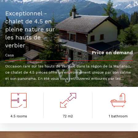
exceptionnel -
chalet de 4.5 en
pleine nature sur
les hauts de
verbier
Price on demand
casa
Occasion rare sur les hauts de Verbier, dans la région de la Marlenaz,
ce chalet de 4.5 pièces offre un environnement unique par son calme
et son panorama. En été vous vous retrouverez entourés par les
vaches de l'alpage mais accèderez au chalet en voiture. En hiver, le
silence sera votre compagnon et la marche votre moyen de transport,
avec environ 1km d'effort depuis le Sonalon. Le chalet est constitué
de : Rez :Cuisine ouverteSéjour avec cuisinière à boisEspace
repasSalle de bain avec douche italienneRéduit sous l'escalierEtage :
2 chambres double1 chambre simpleUne belle terrasse à l'ouest, un
4.5 rooms
72 m2
1 bathroom
bûcher et un local de rangement complètent le tout.