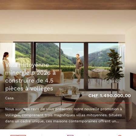
villa mitoyenne
minergie p 2026 à
construire de 4.5
pièces à vollèges
CHF 1.490.000,00
casa
Nous sommes ravis de vous présenter notre nouvelle promotion à
Vollèges, comprenant trois magnifiques villas mitoyennes. Situées
dans un cadre unique, ces maisons contemporaines offrent un
mélange parfait d'élégance et de fonctionnalité. Chaque villa a été
soigneusement conçue pour offrir un espace de vie généreux et