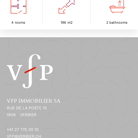
lumineux, avec des finitions haut de gamme et des matériaux de
qualité. Les intérieurs spacieux sont agencés de manière modulable
pour répondre aux besoins de toute la famille, avec des espaces de
vie ouverts, des chambres confortables et des espaces de rangement
4 rooms
196 m2
2 bathrooms
pratiques. Il est possible de créer une 4ème chambre. Les résidents
pourront également profiter de jardins privés, parfaits pour se
détendre, organiser des barbecues entre amis ou encore profiter de
se rafraichir dans sa piscine (optionnelle). La proximité des
commodités locales, des écoles et des transports en commun rend
ces villas encore plus attrayantes. Ne manquez pas cette occasion
unique d'acquérir une propriété exceptionnelle dans l'environnement
enchanteur de Vollèges. Prenez rendez-vous dès aujourd'hui pour
découvrir ces villas de rêve.
VFP IMMOBILIER SA
RUE DE LA POSTE 15
1936
VERBIER
+41 27 775 30 10
VFP@VERBIER.CH