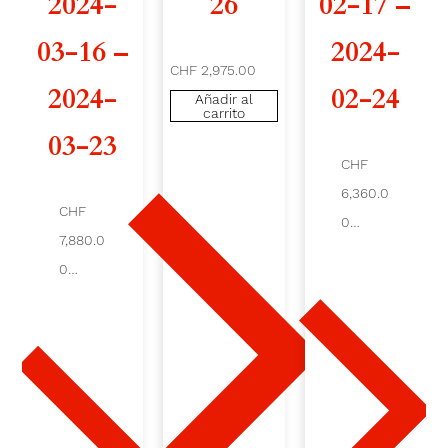
2024-
26
02-17 –
0
03-16 –
2024-
CHF 2,975.00
2
2024-
02-24
Añadir al
carrito
4
03-23
-
CHF
6,360.0
0
CHF
0
3
7,880.0
Añad
ir al
0
-
carrit
o
Aña
dir
0
al
carri
to
2
-