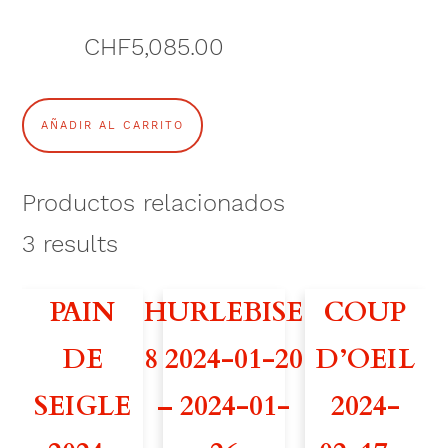
CHF
5,085.00
V
AÑADIR AL CARRITO
O
L
Productos relacionados
G
3
results
A
PAIN
HURLEBISE
COUP
2
DE
8 2024-01-20
D’OEIL
3
SEIGLE
– 2024-01-
2024-
8
2