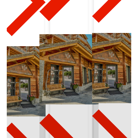
2
0
2
4
-
0
3
-
0
9
c