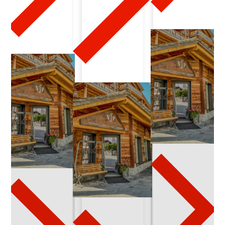
2
0
2
4
-
0
3
-
3
0
c