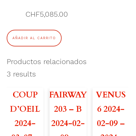
CHF
5,085.00
V
AÑADIR AL CARRITO
O
L
Productos relacionados
G
3
results
A
COUP
FAIRWAY
VENUS
2
D’OEIL
203 – B
6 2024-
3
2024-
2024-02-
02-09 –
8
2