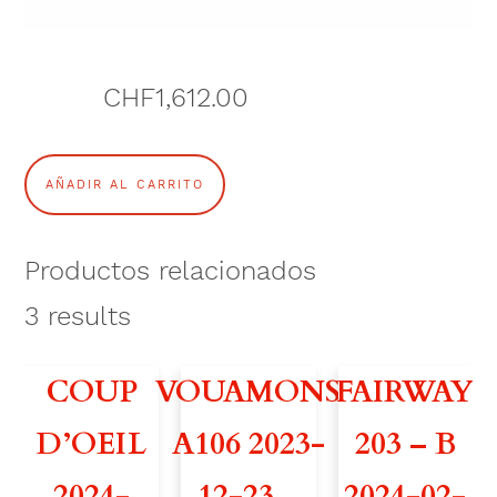
CHF
1,612.00
V
AÑADIR AL CARRITO
O
U
Productos relacionados
A
3
results
M
COUP
VOUAMONS
FAIRWAY
O
D’OEIL
A106 2023-
203 – B
N
2024-
12-23 –
2024-02-
S