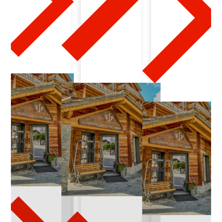
1
-
2
3
-
2
0
2
4
-
0