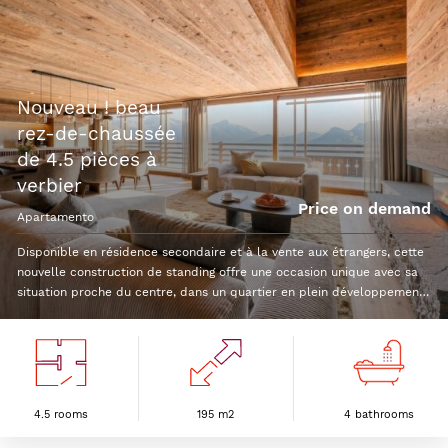
nouveau ! beau
rez-de-chaussée
de 4.5 pièces à
verbier
Price on demand
apartamento
Disponible en résidence secondaire et à la vente aux étrangers, cette
nouvelle construction de standing offre une occasion unique avec sa
situation proche du centre, dans un quartier en plein développement.
Le rez-de-chaussée de 4.5 pièces bénéficiera d'une surface de 195
m2. Voici sa distribution : Hall d'entréePièce à vivre avec séjour,
cuisine équipée et espace repas2 chambres doubles avec salle de
bain privativeChambre master avec dressing et salle de bain
privativeWC visiteurTerrasseGrande cave avec buanderie privée et
local à ski 1 place de parc couverte et une place extérieure sont
4.5 rooms
195 m2
4 bathrooms
compris dans le prix.