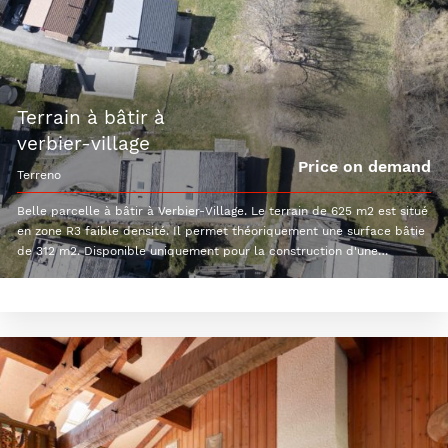
terrain à bâtir à
verbier-village
Price on demand
terreno
Belle parcelle à bâtir à Verbier-Village. Le terrain de 625 m2 est situé
en zone R3 faible densité. Il permet théoriquement une surface bâtie
de 312 m2. Disponible uniquement pour la construction d'une
résidence principale (suisses, permis B / C).