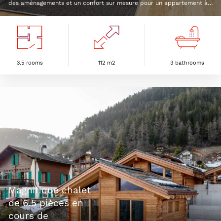
des aménagements et un confort sur mesure pour un appartement à
votre image. Un style contemporain dominera la conception des
intérieurs et des touches de bois donneront un aspect chaleureux et
confortable. Ces lieux de vie haut de gamme ont été intelligemment
conçus pour optimiser les espaces et épouser au mieux les lignes du
bâtiment. Chaque appartement bénéficie d'une vue sur la vallée ainsi
que d'une grande luminosité naturelle grâce à une orientation au
3.5 rooms
112 m2
3 bathrooms
sud.Pour chaque appartement, nous proposons des finitions de
grande qualité, des options écoresponsables et un assortiment de
matériaux laissés au choix du futur acquéreur. Ainsi personnalisés, les
logements assurent une qualité de vie optimale et une expérience
exclusive.
magnifique chalet
de 6.5 pièces en
cours de