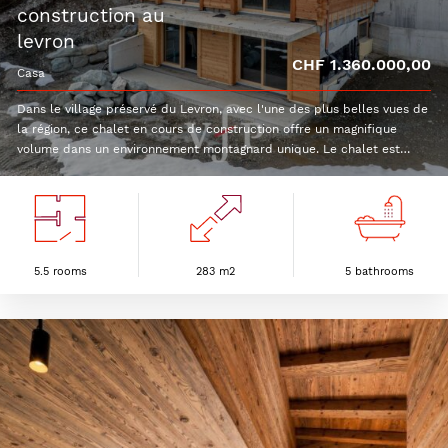
construction au
levron
CHF 1.360.000,00
casa
Dans le village préservé du Levron, avec l'une des plus belles vues de
la région, ce chalet en cours de construction offre un magnifique
volume dans un environnement montagnard unique. Le chalet est
vendu en l'état, brut (voir photos). L'acquéreur aura le choix des
finitions mais elles ne sont pas comprises dans le prix de vente. Voici
sa distribution : Rez inférieur : 3 chambres doubles2 salles de
bainsBuanderieLocal techniquePièce de rangement Terrace sud et
pelouseRez supérieur :Hall d'entréeRéduitWC visiteurCuisine ouverte
avec grand économatEspace repasSéjourTerrasse
5.5 rooms
283 m2
5 bathrooms
sudComblesChambre en suite avec salle de doucheChambre en suite
avec salle de bain et dressing2 places de parc couvertes sont
comprises dans le prix.