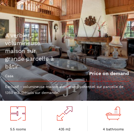
a verbier,
volumineuse
maison sur
grande parcelle à
bâtir
Price on demand
casa
Exclusif - volumineuse maison avec grand potentiel sur parcelle de
1350 m2. Détails sur demande.
5.5 rooms
435 m2
4 bathrooms