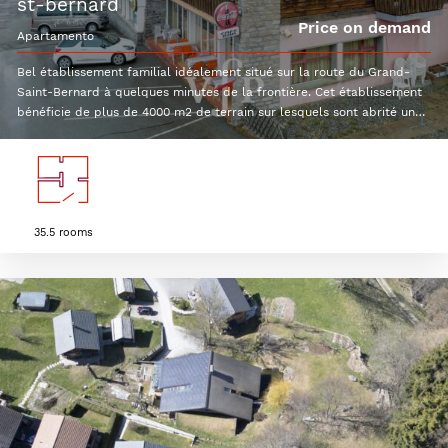
st-bernard
Price on demand
apartamento
Bel établissement familial idéalement situé sur la route du Grand-
Saint-Bernard à quelques minutes de la frontière. Cet établissement
bénéficie de plus de 4000 m2 de terrain sur lesquels sont abrité un
hôtel, un café restaurant, un kiosk ainsi que d'une station
essence.L'hôtel a été construit en 1961 puis rénové en 1992 et
comprend 36 chambres/80 lits entièrement équipés.Une place
goudronnée de 4'3372m2 permet aux clients du restaurant ou de
l'hôtel de se garer en toute simplicité. Pour plus d'informations,
n'hésitez pas à nous contacter.
35.5 rooms