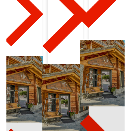
5
-
2
4
-
2
0
2
4
-
0