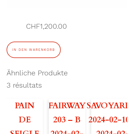
CHF
1,200.00
F
IN DEN WARENKORB
A
U
Ähnliche Produkte
V
3
résultats
E
PAIN
FAIRWAY
SAVOYARD
T
DE
203 – B
2024-02-10
T
SEIGLE
2024-02-
– 2024-02-
E