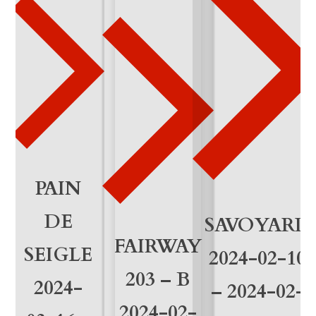
5
-
3
1
M
e
n
PAIN
g
DE
SAVOYARD
e
FAIRWAY
SEIGLE
2024-02-10
203 – B
2024-
– 2024-02-
2024-02-