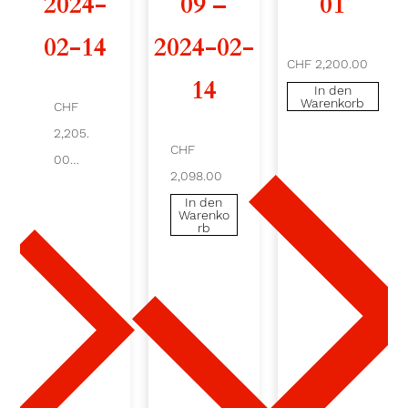
2024-
09 –
01
0
02-14
2024-02-
CHF 2,200.00
2
14
In den
Warenkorb
4
CHF
2,205.
-
CHF
00
2,098.00
0
In
den
In den
Ware
Warenko
3
nkor
rb
b
-
0
2
-