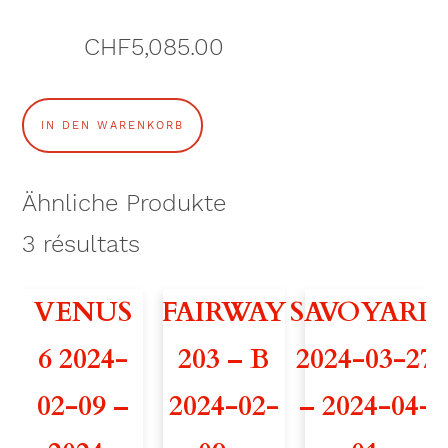
CHF
5,085.00
V
IN DEN WARENKORB
O
L
Ähnliche Produkte
G
3
résultats
A
VENUS
FAIRWAY
SAVOYARD
2
6 2024-
203 – B
2024-03-27
3
02-09 –
2024-02-
– 2024-04-
8
2