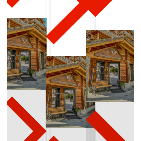
2
0
2
4
-
0
3
-
0
9
M