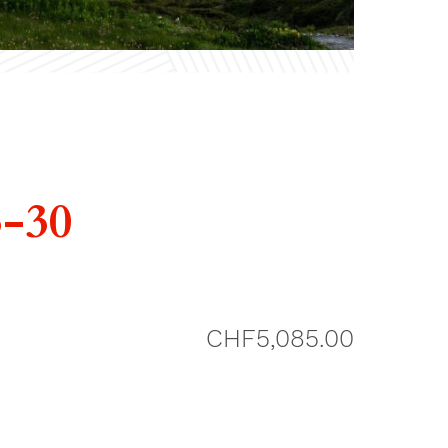
3-30
CHF
5,085.00