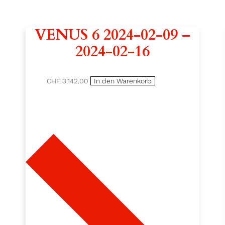
0
M
VENUS 6 2024-02-09 –
e
n
2024-02-16
g
e
CHF 3,142.00
In den Warenkorb