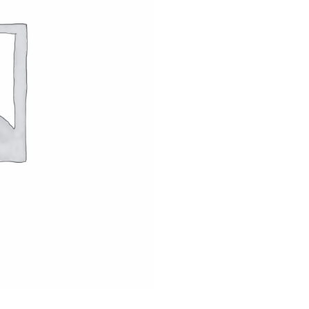
8
2
0
2
4
-
0
3
-
2
3
-
2
0
2
4
-
0
3
-
3