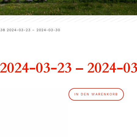
38 2024-03-23 – 2024-03-30
024-03-23 – 2024-0
V
IN DEN WARENKORB
O
L
G
A
2
3