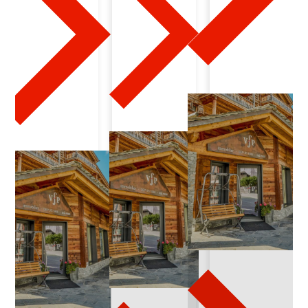
2
-
2
3
-
2
0
2
3
-
1