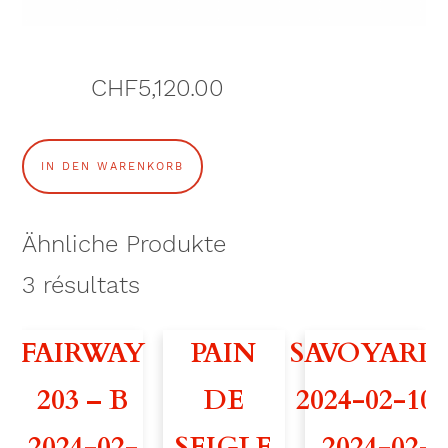
CHF
5,120.00
V
IN DEN WARENKORB
O
U
Ähnliche Produkte
A
3
résultats
M
FAIRWAY
PAIN
SAVOYARD
O
203 – B
DE
2024-02-10
N
2024-02-
SEIGLE
– 2024-02-
S