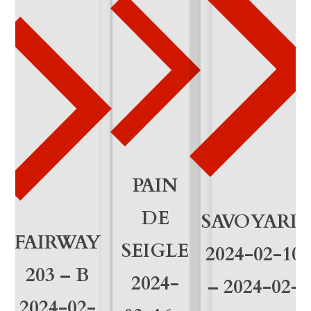
2
-
3
0
M
e
n
PAIN
g
DE
SAVOYARD
e
FAIRWAY
SEIGLE
2024-02-10
203 – B
2024-
– 2024-02-
2024-02-