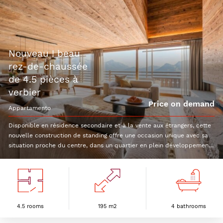
nouveau ! beau
rez-de-chaussée
de 4.5 pièces à
verbier
Price on demand
appartamento
Disponible en résidence secondaire et à la vente aux étrangers, cette
nouvelle construction de standing offre une occasion unique avec sa
situation proche du centre, dans un quartier en plein développement.
Le rez-de-chaussée de 4.5 pièces bénéficiera d'une surface de 195
m2. Voici sa distribution : Hall d'entréePièce à vivre avec séjour,
cuisine équipée et espace repas2 chambres doubles avec salle de
bain privativeChambre master avec dressing et salle de bain
privativeWC visiteurTerrasseGrande cave avec buanderie privée et
local à ski 1 place de parc couverte et une place extérieure sont
4.5 rooms
195 m2
4 bathrooms
compris dans le prix.