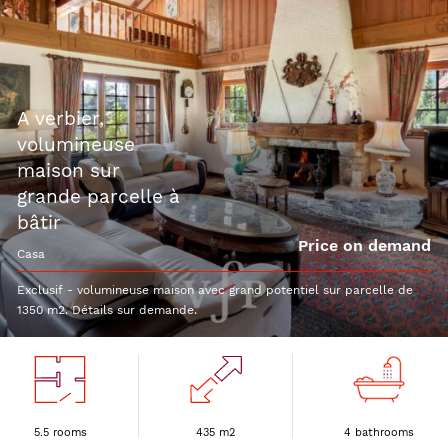
a verbier,
volumineuse
maison sur
grande parcelle à
bâtir
Price on demand
casa
Exclusif - volumineuse maison avec grand potentiel sur parcelle de
1350 m2. Détails sur demande.
5.5 rooms
435 m2
4 bathrooms