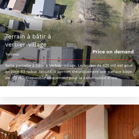
terrain à bâtir à
verbier-village
Price on demand
terreno
Belle parcelle à bâtir à Verbier-Village. Le terrain de 625 m2 est situé
en zone R3 faible densité. Il permet théoriquement une surface bâtie
de 312 m2. Disponible uniquement pour la construction d'une
résidence principale (suisses, permis B / C).