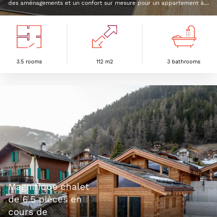
des aménagements et un confort sur mesure pour un appartement à
votre image. Un style contemporain dominera la conception des
intérieurs et des touches de bois donneront un aspect chaleureux et
confortable. Ces lieux de vie haut de gamme ont été intelligemment
conçus pour optimiser les espaces et épouser au mieux les lignes du
bâtiment. Chaque appartement bénéficie d'une vue sur la vallée ainsi
que d'une grande luminosité naturelle grâce à une orientation au
3.5 rooms
112 m2
3 bathrooms
sud.Pour chaque appartement, nous proposons des finitions de
grande qualité, des options écoresponsables et un assortiment de
matériaux laissés au choix du futur acquéreur. Ainsi personnalisés, les
logements assurent une qualité de vie optimale et une expérience
exclusive.
magnifique chalet
de 6.5 pièces en
cours de