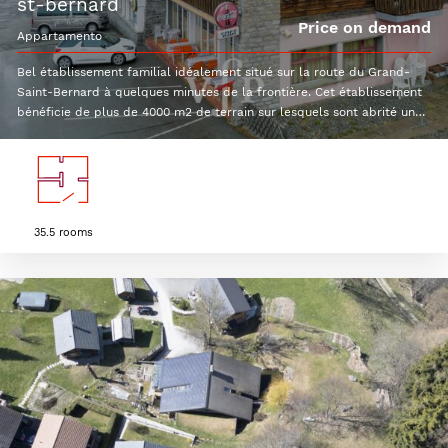
st-bernard
Price on demand
appartamento
Bel établissement familial idéalement situé sur la route du Grand-
Saint-Bernard à quelques minutes de la frontière. Cet établissement
bénéficie de plus de 4000 m2 de terrain sur lesquels sont abrité un
hôtel, un café restaurant, un kiosk ainsi que d'une station
essence.L'hôtel a été construit en 1961 puis rénové en 1992 et
comprend 36 chambres/80 lits entièrement équipés.Une place
goudronnée de 4'3372m2 permet aux clients du restaurant ou de
l'hôtel de se garer en toute simplicité. Pour plus d'informations,
n'hésitez pas à nous contacter.
35.5 rooms