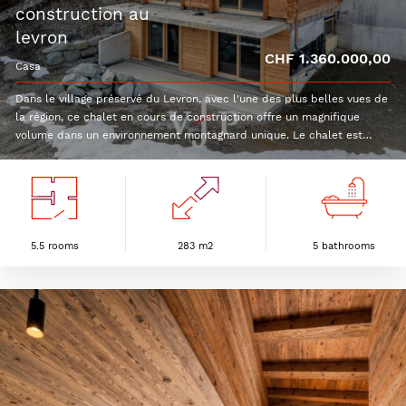
construction au
levron
CHF 1.360.000,00
casa
Dans le village préservé du Levron, avec l'une des plus belles vues de
la région, ce chalet en cours de construction offre un magnifique
volume dans un environnement montagnard unique. Le chalet est
vendu en l'état, brut (voir photos). L'acquéreur aura le choix des
finitions mais elles ne sont pas comprises dans le prix de vente. Voici
sa distribution : Rez inférieur : 3 chambres doubles2 salles de
bainsBuanderieLocal techniquePièce de rangement Terrace sud et
pelouseRez supérieur :Hall d'entréeRéduitWC visiteurCuisine ouverte
avec grand économatEspace repasSéjourTerrasse
5.5 rooms
283 m2
5 bathrooms
sudComblesChambre en suite avec salle de doucheChambre en suite
avec salle de bain et dressing2 places de parc couvertes sont
comprises dans le prix.