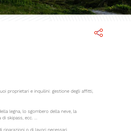
roprietari e inquilini: gestione degli affitti,
a della legna, lo sgombero della neve, la
a di skipass, ecc. …
 riparazioni o di lavori necessari.