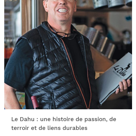
commerce à entrepreneur, en passant par
directeur sportif dans le football. Son aventure
dans l’univers des bars a véritablement débuté
en 2008 avec le « Rodolphe », à Neuchâtel,
avant de se tourner vers les montagnes avec le
N°8 Bed & Bar à Verbier.Découvrez cet article
dans notre nouveau Magazine 2026, V for
Patrimoine.
Le Dahu : une histoire de passion, de
terroir et de liens durables