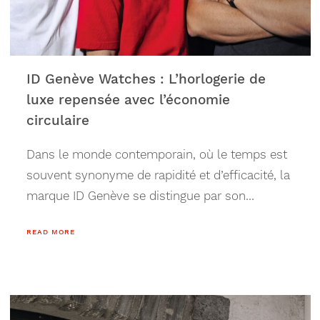
familiale. Leur approche se distingue par une
passion affirmée pour le développement des
cépages locaux et par une attention particulière
à ce terroir unique qu’est le Valais, reconnu
ID Genève Watches : L’horlogerie de
pour ses caractéristiques environnementales
luxe repensée avec l’économie
favorables à la viticulture.
circulaire
Dans le monde contemporain, où le temps est
souvent synonyme de rapidité et d’efficacité, la
marque ID Genève se distingue par son
approche unique et résolument innovante dans
READ MORE
l’industrie horlogère. Située à Genève, la
référence mondiale en matière d’horlogerie de
luxe, ID Genève embrasse l’héritage de
l’artisanat traditionnel tout en intégrant des