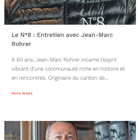
Le N°8 : Entretien avec Jean-Marc
Rohrer
À 60 ans, Jean-Marc Rohrer incarne l’esprit
vibrant d’une communauté riche en histoire et
en rencontres. Originaire du canton de
Neuchâtel, où il a passé les premières
READ MORE
décennies de sa vie, Jean-Marc a toujours été
animé par une passion profonde pour le
monde de la restauration et du sport. Père de
deux enfants, Vanessa et Dragan, il a su jongler
entre différentes carrières, de l’employé de