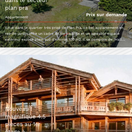
dans le secteur
plan pra
Prix sur demande
appartement
Situé dans le quartier très prisé de Plan Pra, ce bel appartement en
rez-de-jardin offre un cadre de vie paisible et un agréable espace
extérieur exposé plein sud d'environ 100 m2. Il se compose de :Hall
d'entréeCuisineLumineux séjour avec espace salle à mangerGrande
terrasse orientée plein sudDeux chambres doubles côté nordUne
salle de douche avec WCUne salle de bains avec WCEn annexe, vous
bénéficierez également de :Une caveUn local à skisUne place de parc
dans le garageUn sauna partagéUn bien idéal pour profiter de la
montagne, que ce soit comme résidence principale ou secondaire.
nouveau !
magnifique 4.5
pièces au 1er