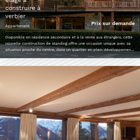
étage à
construire à
verbier
Prix sur demande
appartement
Disponible en résidence secondaire et à la vente aux étrangers, cette
nouvelle construction de standing offre une occasion unique avec sa
situation proche du centre, dans un quartier en plein développement.
L'appartement du 1er étage de 4.5 pièces bénéficiera d'une surface
de 210 m2. Voici sa distribution : Hall d'entrée Pièce à vivre avec
séjour, cuisine équipée et espace repas3 chambres à coucher en suite
avec leur salle de bain privativeBalcon sud et terrasse ouestGrande
cave avec local à ski et buanderie privée1 place de parc intérieure et
une place extérieure sont compris dans le prix.