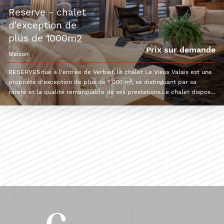
reserve - chalet
d'exception de
plus de 1000m2
Prix sur demande
maison
RESERVESitué à l'entrée de Verbier, le chalet Le Vieux Valais est une
propriété d'exception de plus de 1 000 m², se distinguant par sa
rareté et la qualité remarquable de ses prestations.Le chalet dispose
d'un vaste séjour, d'une cuisine professionnelle ainsi que d'un espace
repas généreux, permettant d'accueillir l'ensemble des convives dans
un cadre à la fois convivial et élégant.Il offre huit chambres doubles
ainsi qu'une chambre équipée de quatre lits superposés, permettant
d'accueillir jusqu'à vingt personnes dans un confort absolu.Les
espaces de vie sont complétés par un superbe espace wellness et un
cinéma privé, offrant des moments de détente et de divertissement
exclusifs.Un bien unique, où volumes, élégance et art de vivre alpin se
conjuguent harmonieusement, à quelques minutes seulement du coeur
de la station de Verbier.