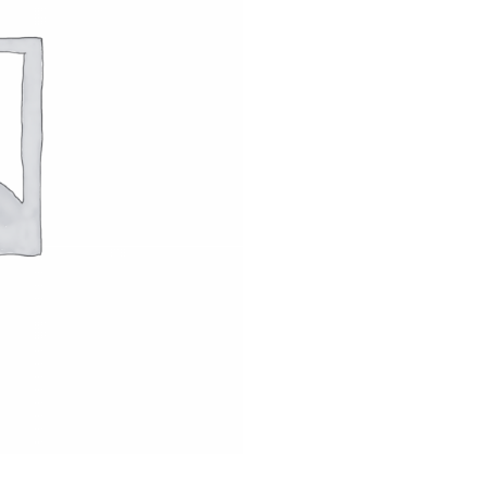
é
d
e
A
R
C
A
D
E
S
A
4
3
2
0
2
4
-
1
2
-