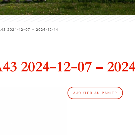
43 2024-12-07 – 2024-12-14
 2024-12-07 – 2024
q
AJOUTER AU PANIER
u
a
n
t
i
t