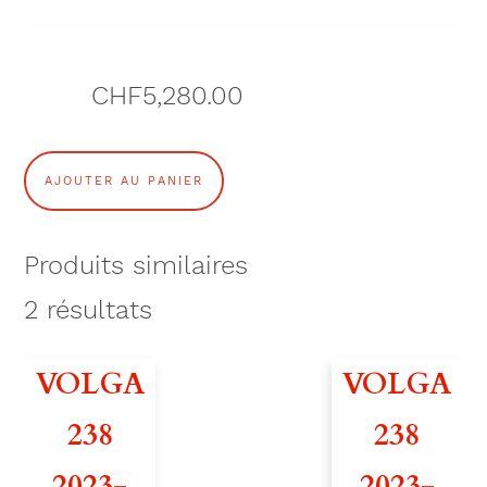
CHF
5,280.00
q
AJOUTER AU PANIER
u
a
Produits similaires
n
2
résultats
t
VOLGA
VOLGA
i
238
238
t
2023-
2023-
é