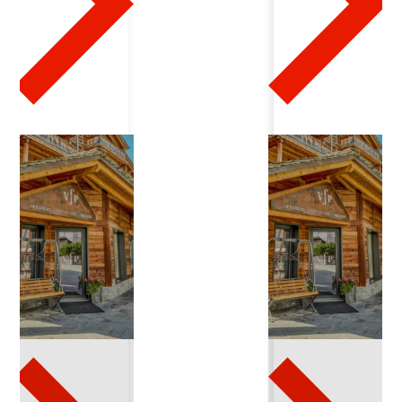
4
3
2
0
2
4
-
1
2
-
2