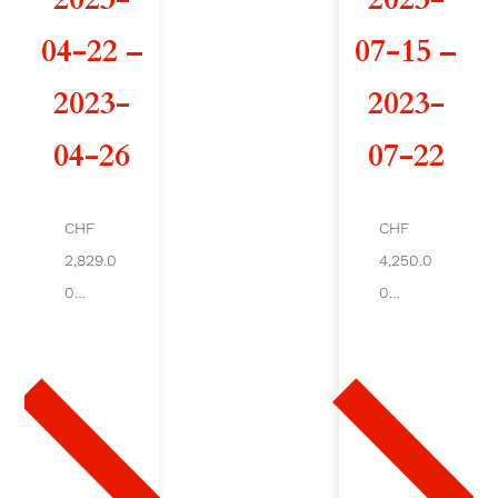
d
04-22 –
07-15 –
e
2023-
2023-
A
04-26
07-22
R
C
CHF
CHF
2,829.0
4,250.0
A
0
0
D
Ajout
Ajout
er au
er au
E
pani
pani
er
er
S
A