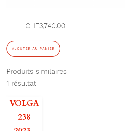
CHF
3,740.00
q
AJOUTER AU PANIER
u
a
Produits similaires
n
1
résultat
t
VOLGA
i
238
t
2023-
é