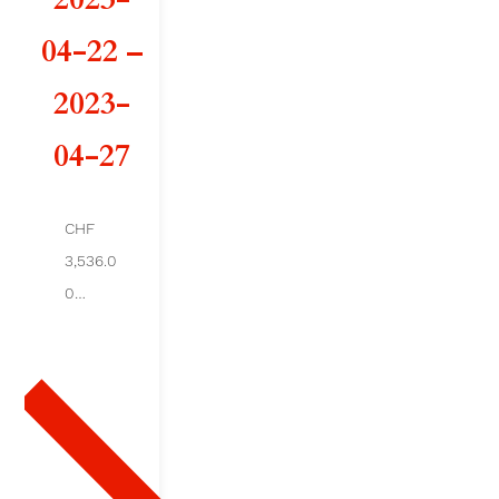
d
04-22 –
e
2023-
A
04-27
R
C
CHF
3,536.0
A
0
D
Ajout
er au
E
pani
er
S
A