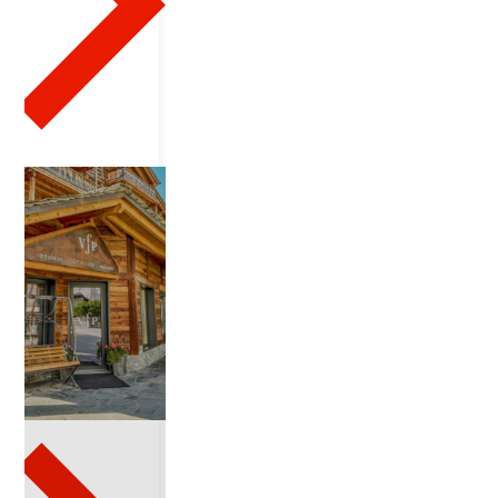
4
3
2
0
2
5
-
0
1
-
1