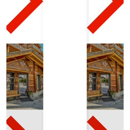
0
7
2
0
2
4
-
1
2
-
2