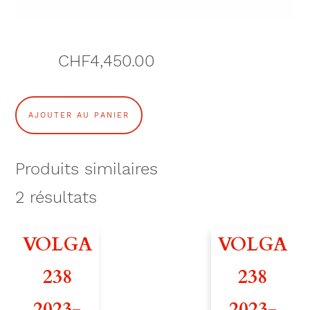
CHF
4,450.00
q
AJOUTER AU PANIER
u
a
Produits similaires
n
2
résultats
t
VOLGA
VOLGA
i
238
238
t
2023-
2023-
é