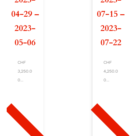
d
04-29 –
07-15 –
e
2023-
2023-
A
05-06
07-22
R
T
CHF
CHF
3,250.0
4,250.0
A
0
0
B
Ajout
Ajout
er au
er au
A
pani
pani
er
er
N
1