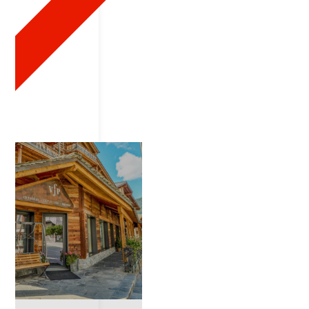
3
1
8
2
0
2
4
-
1
2
-