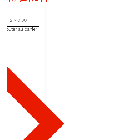
d
CHF 2,740.00
e
Ajouter au panier
B
E
A
U
V
O
I
R