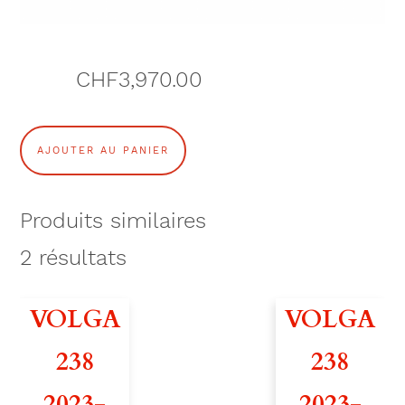
CHF
3,970.00
q
AJOUTER AU PANIER
u
a
Produits similaires
n
2
résultats
t
VOLGA
VOLGA
i
238
238
t
2023-
2023-
é