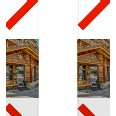
'
A
2
2
2
2
0
2
4
-
0