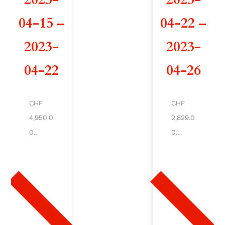
d
04-15 –
04-22 –
e
2023-
2023-
C
04-22
04-26
O
M
CHF
CHF
4,950.0
2,829.0
B
0
0
E
Ajout
Ajout
er au
er au
D
pani
pani
er
er
E
L