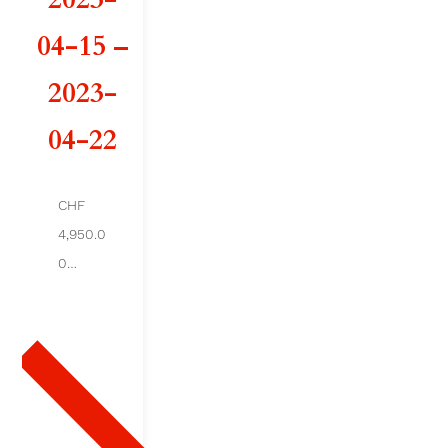
d
04-15 –
e
2023-
C
04-22
O
M
CHF
4,950.0
B
0
E
Ajout
er au
D
pani
er
E
L