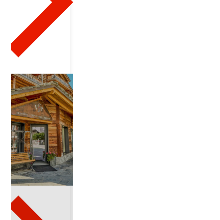
'
A
2
2
2
2
0
2
6
-
0