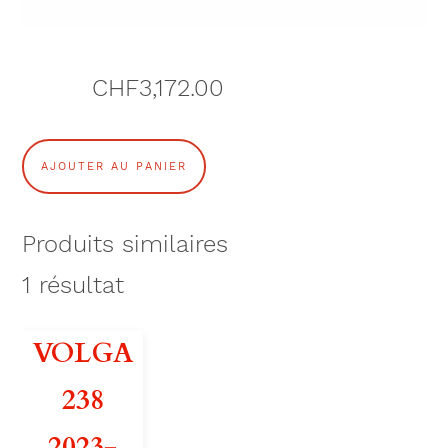
CHF
3,172.00
q
AJOUTER AU PANIER
u
a
Produits similaires
n
1
résultat
t
VOLGA
i
238
t
2023-
é