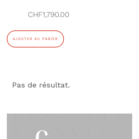
CHF
1,790.00
q
AJOUTER AU PANIER
u
a
n
Pas de résultat.
t
i
t
é
d