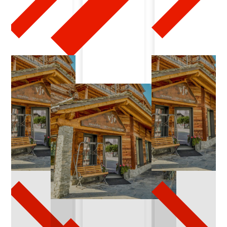
6
-
0
2
-
1
4
-
2
0
2