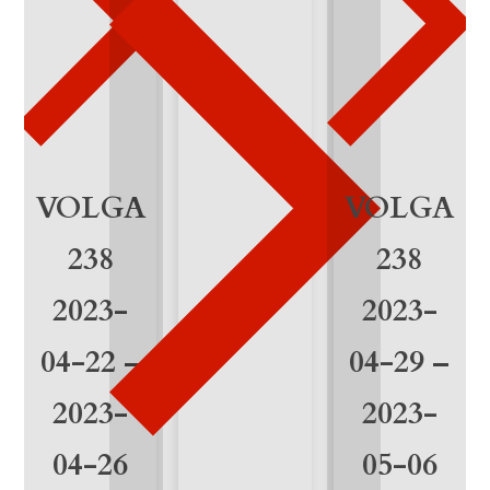
6
-
0
2
-
VOLGA
VOLGA
2
238
238
1
2023-
2023-
04-22 –
04-29 –
2023-
2023-
04-26
05-06