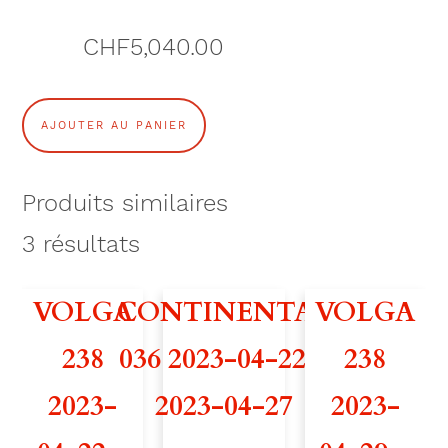
CHF
5,040.00
q
AJOUTER AU PANIER
u
a
Produits similaires
n
3
résultats
t
VOLGA
CONTINENTAL
VOLGA
i
238
036 2023-04-22 –
238
t
2023-
2023-04-27
2023-
é
d