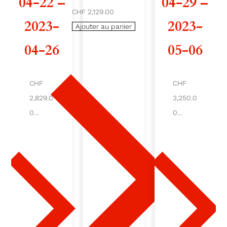
04-22 –
04-29 –
CHF 2,129.00
e
2023-
2023-
Ajouter au panier
C
04-26
05-06
R
I
CHF
CHF
2,829.0
3,250.0
L
0
0
O
Ajout
Ajout
er au
er au
U
pani
pani
er
er
2
0
2