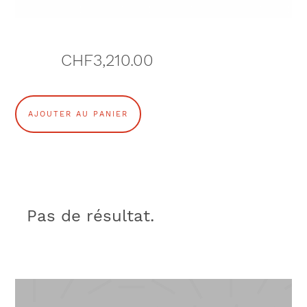
CHF
3,210.00
q
AJOUTER AU PANIER
u
a
n
Pas de résultat.
t
i
t
é