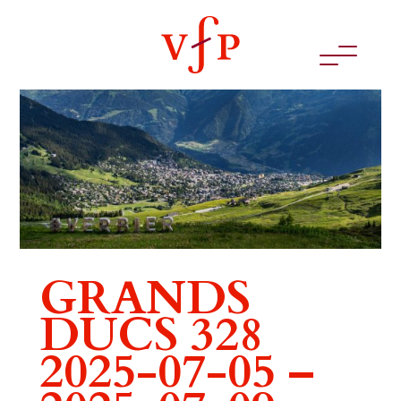
GRANDS
DUCS 328
2025-07-05 –