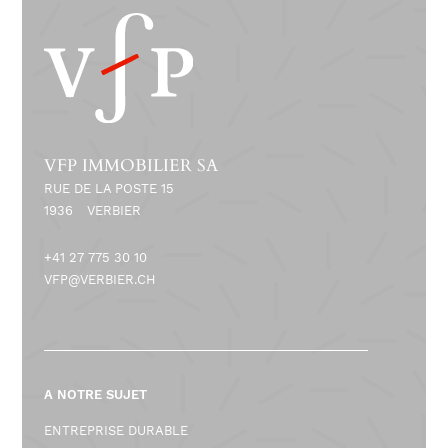
d
e
G
R
VFP IMMOBILIER SA
RUE DE LA POSTE 15
A
1936
VERBIER
N
+41 27 775 30 10
D
VFP@VERBIER.CH
S
D
A NOTRE SUJET
U
ENTREPRISE DURABLE