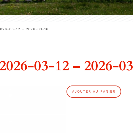
026-03-12 – 2026-03-16
026-03-12 – 2026-03
q
AJOUTER AU PANIER
u
a
n
t
i
t