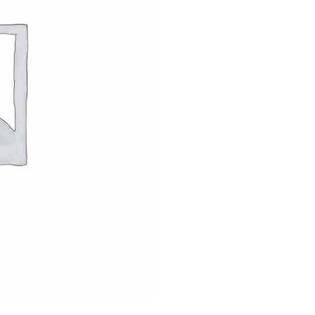
é
d
e
L
'
A
L
O
U
V
Y
2
0
2
6
-
0
3
-
1
2