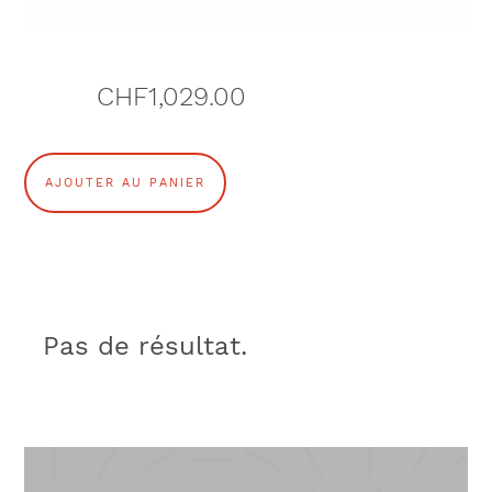
CHF
1,029.00
q
AJOUTER AU PANIER
u
a
n
Pas de résultat.
t
i
t
é