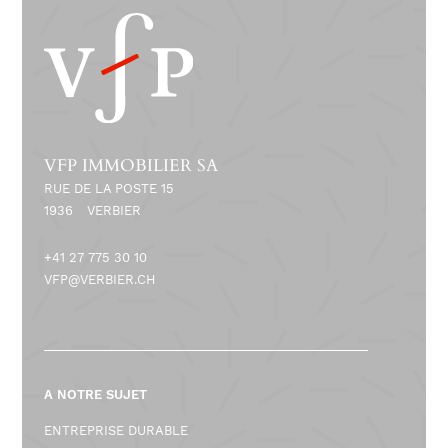
d
e
S
E
VFP IMMOBILIER SA
RUE DE LA POSTE 15
N
1936
VERBIER
A
+41 27 775 30 10
T
VFP@VERBIER.CH
O
R
A NOTRE SUJET
1
ENTREPRISE DURABLE