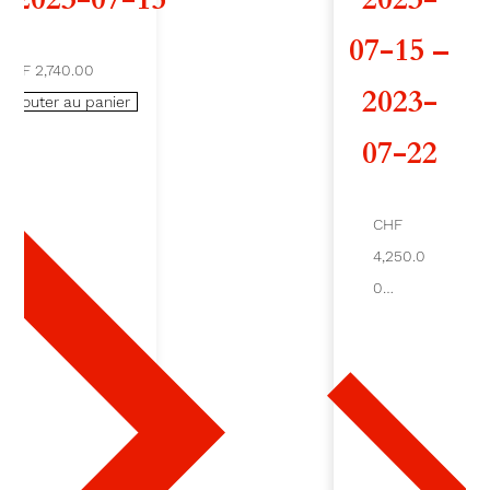
d
07-15 –
CHF 2,740.00
e
2023-
Ajouter au panier
S
07-22
N
O
CHF
4,250.0
W
0
B
Ajout
er au
I
pani
er
R
D