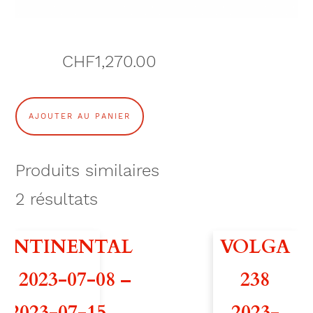
CHF
1,270.00
q
AJOUTER AU PANIER
u
a
Produits similaires
n
2
résultats
t
ONTINENTAL
VOLGA
i
36 2023-07-08 –
238
t
2023-07-15
2023-
é