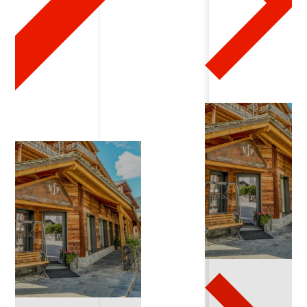
2
1
4
2
0
2
5
-
0
1
-