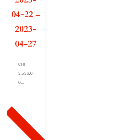
d
04-22 –
e
2023-
S
04-27
N
O
CHF
3,536.0
W
0
B
Ajout
er au
I
pani
er
R
D