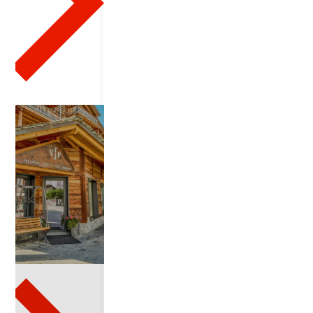
2
1
4
2
0
2
6
-
0
1
-