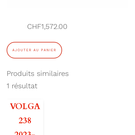
CHF
1,572.00
q
AJOUTER AU PANIER
u
a
Produits similaires
n
1
résultat
t
VOLGA
i
238
t
2023-
é