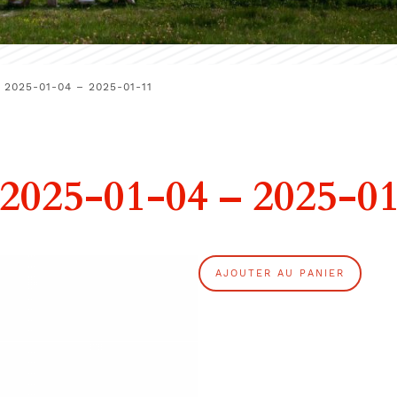
2025-01-04 – 2025-01-11
025-01-04 – 2025-0
q
AJOUTER AU PANIER
u
a
n
t
i
t