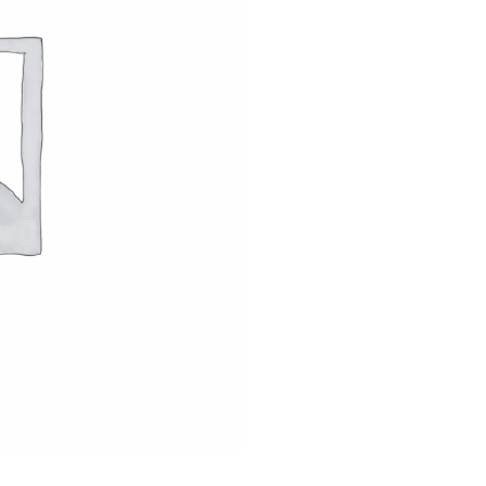
é
d
e
V
O
L
G
A
2
3
8
2
0
2
5
-
0
1
-
0
4