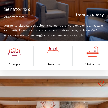
senator 129
from 233.-/day
appartamento
Attraente bilocale con balcone nel centro di Verbier. Vicino a negozi e
ristoranti. È composto da una camera matrimoniale, un bagno/WC,
una cucina aperta sul soggiorno con camino, divano letto
3 people
1 bedroom
1 bathroom