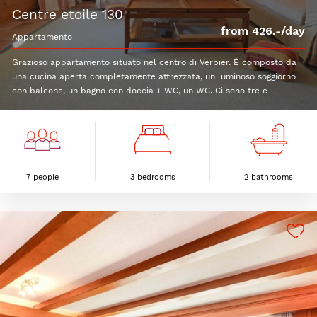
centre etoile 130
from 426.-/day
appartamento
Grazioso appartamento situato nel centro di Verbier. È composto da
una cucina aperta completamente attrezzata, un luminoso soggiorno
con balcone, un bagno con doccia + WC, un WC. Ci sono tre c
7 people
3 bedrooms
2 bathrooms