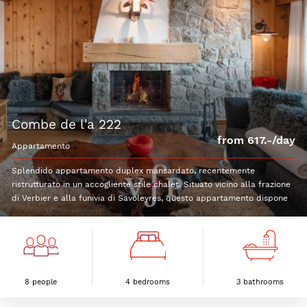
combe de l'a 222
from 617.-/day
appartamento
Splendido appartamento duplex mansardato, recentemente
ristrutturato in un accogliente stile chalet. Situato vicino alla frazione
di Verbier e alla funivia di Savoleyres, questo appartamento dispone
8 people
4 bedrooms
3 bathrooms