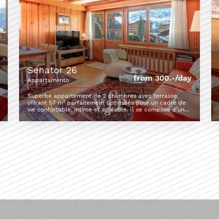
senator 26
from 300.-/day
appartamento
Superbe appartement de 2 chambres avec terrasse,
offrant 57 m² parfaitement optimisés pour un cadre de
vie confortable, intime et agréable. Il se compose d’une
première