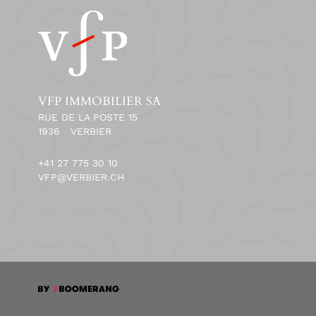
VFP IMMOBILIER SA
RUE DE LA POSTE 15
1936
VERBIER
+41 27 775 30 10
VFP@VERBIER.CH