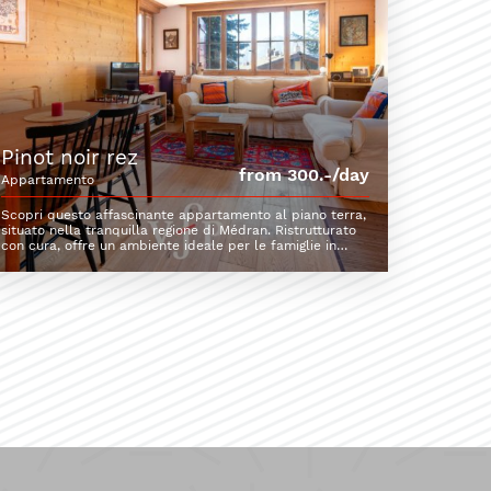
pinot noir rez
from 300.-/day
appartamento
Scopri questo affascinante appartamento al piano terra,
situato nella tranquilla regione di Médran. Ristrutturato
con cura, offre un ambiente ideale per le famiglie in
cerca di tranquillità e comfor