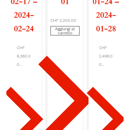
02-17 –
01
01-24 –
0
2024-
2024-
CHF 2,200.00
2
02-24
01-28
Aggiungi al
carrello
4
-
CHF
CHF
6,360.0
2,498.0
0
0
0
3
Aggiu
Aggiu
ngi al
ngi al
-
carre
carre
llo
llo
2
3
-