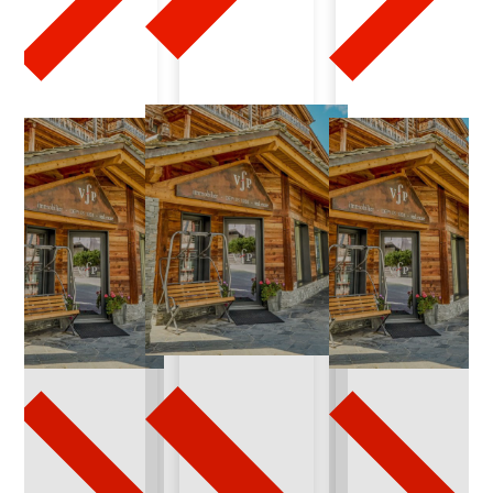
2
0
2
4
-
0
3
-
3
0
q