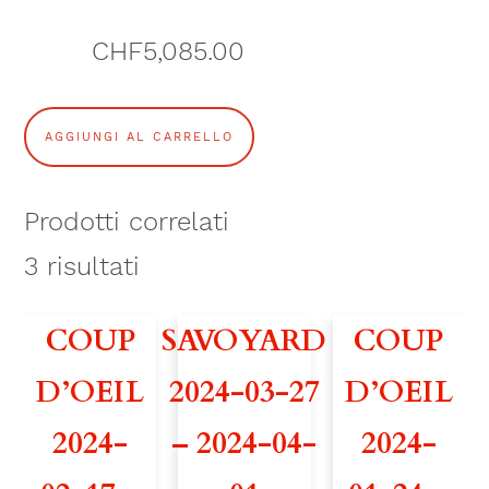
CHF
5,085.00
V
AGGIUNGI AL CARRELLO
O
L
Prodotti correlati
G
3
risultati
A
COUP
SAVOYARD
COUP
2
D’OEIL
2024-03-27
D’OEIL
3
2024-
– 2024-04-
2024-
8
2